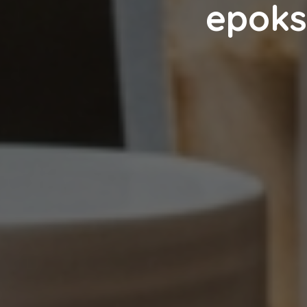
epoks