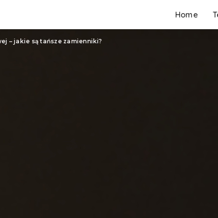
Home
T
j – jakie są tańsze zamienniki?