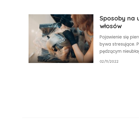
Sposoby na u
włosów
Pojawienie się pi
bywa stresujące. 
pędzącym nieubłag
02/11/2022