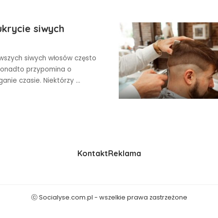
krycie siwych
erwszych siwych włosów często
Ponadto przypomina o
anie czasie. Niektórzy
...
Kontakt
Reklama
ⓒ Socialyse.com.pl - wszelkie prawa zastrzeżone