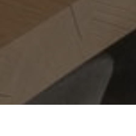
Wystrój jadalni wymaga zarówno funkcjonalności, jak
i estetyki, aby stworzyć przestrzeń zapraszającą do
wspólnego spędzania czasu, delektowania się